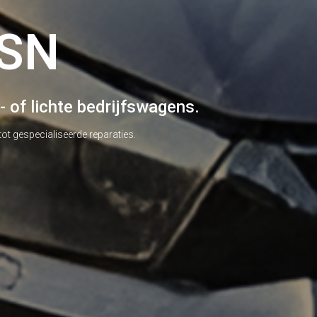
EN
ze gloednieuwe APK-service worden spoedig bekendgemaakt.