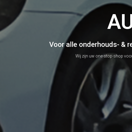
A
Binnenkort breiden we onze diensten uit met APK-keuring